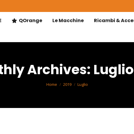
E
QOrange
Le Macchine
Ricambi & Acce
hly Archives:
Luglio
You are here:
Home
2019
Luglio