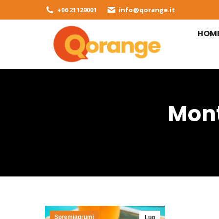
+06 21129001
info@qorange.it
HOM
Mont
Spremiagrumi
Lug