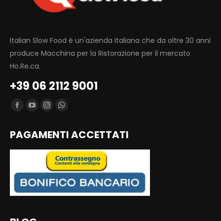
Italian Slow Food è un'azienda Italiana che da oltre 30 anni
produce Macchina per la Ristorazione per il mercato
Ho.Re.ca.
+39 06 2112 9001
Find us on:
Facebook
YouTube
Instagram
Whatsapp
page
page
page
page
PAGAMENTI ACCETTATI
opens
opens
opens
opens
in
in
in
in
new
new
new
new
window
window
window
window